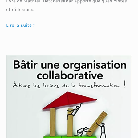
livre de Mathieu Detchessahar apporte quelques pistes
et réflexions.
Lire la suite »
Bâtir
une
organisation
collaborative :
Activez
les
leviers
de
la
transformation!