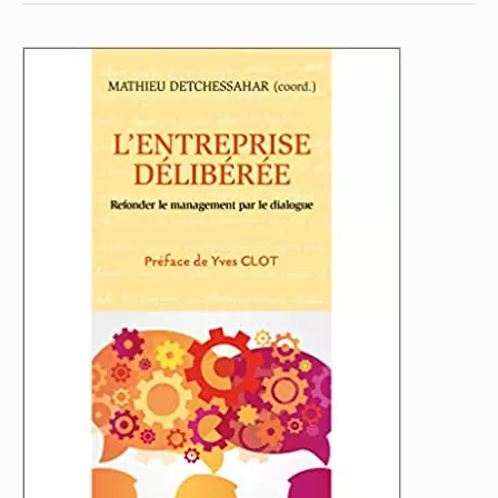
L’entreprise
délibérée.
Refonder
le
management
par
le
dialogue